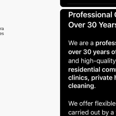
ra
es