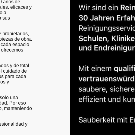
0 años de
ales, eficaces y
o a
a sus
propietarios,
mpiezas de obra,
 cada espacio
o ofrecemos
dos y de total
el cuidado de
os para cada
ros y
 solo una
idad. Por eso
no, manteniendo
esionalidad y